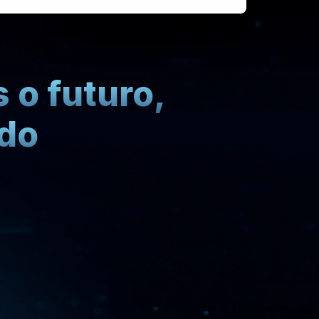
 o futuro,
ado
e
e
a
r
n
a
d
a
!