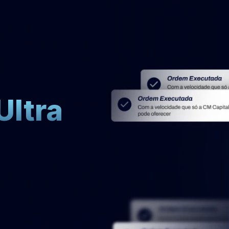
o
nível
com
ltra
e
s
e