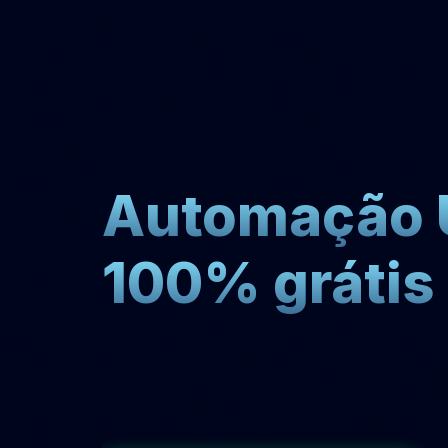
Leve
seus
trades
para
o
próxim
Automação U
100% grátis
E
l
i
m
i
n
e
o
e
m
o
c
i
o
n
a
l
d
a
s
s
u
a
s
o
p
e
r
a
ç
õ
g
a
n
h
e
m
a
i
s
l
i
b
e
r
d
a
d
e
n
o
d
i
a
a
d
i
a
c
o
m
o
C
o
m
b
o
U
l
t
r
a
d
a
C
M
C
a
p
i
t
a
l
.