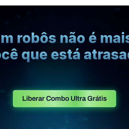
m robôs não é mais
cê que está atras
n
h
a
p
a
r
a
a
C
M
C
a
p
i
t
a
l
a
i
n
d
a
h
o
j
a
t
i
z
e
s
u
a
s
o
p
e
r
a
ç
õ
e
s
s
e
m
p
a
g
Liberar Combo Ultra Grátis