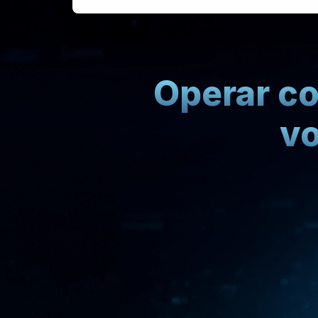
Operar co
vo
V
e
a
u
t
o
m